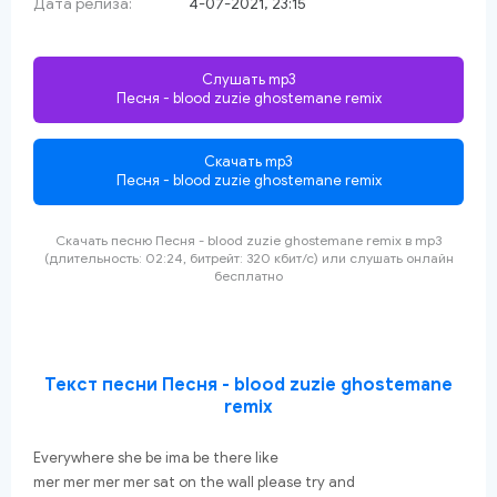
Дата релиза:
4-07-2021, 23:15
Слушать mp3
Песня - blood zuzie ghostemane remix
Скачать mp3
Песня - blood zuzie ghostemane remix
Скачать песню Песня - blood zuzie ghostemane remix
в mp3
(длительность: 02:24, битрейт: 320 кбит/с) или слушать онлайн
бесплатно
Текст песни Песня - blood zuzie ghostemane
remix
Everywhere she be ima be there like
mer mer mer mer sat on the wall please try and