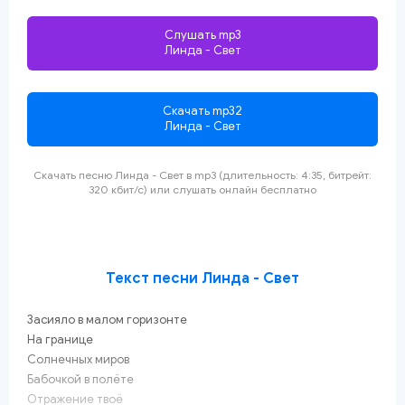
Слушать mp3
Линда - Свет
Скачать mp32
Линда - Свет
Скачать песню Линда - Свет
в mp3 (длительность: 4:35, битрейт:
320 кбит/с) или слушать онлайн
бесплатно
Текст песни Линда - Свет
Засияло в малом горизонте
На границе
Солнечных миров
Бабочкой в полёте
Отражение твоё