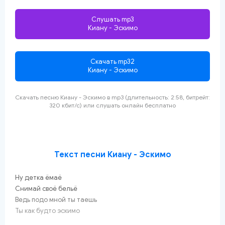
Слушать mp3
Киану - Эскимо
Скачать mp32
Киану - Эскимо
Скачать песню Киану - Эскимо
в mp3 (длительность: 2:58, битрейт:
320 кбит/с) или слушать онлайн
бесплатно
Текст песни Киану - Эскимо
Ну детка ёмаё
Снимай своё бельё
Ведь подо мной ты таешь
Ты как будто эскимо