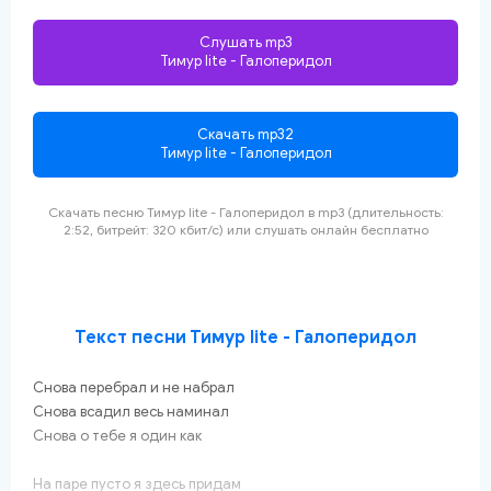
Слушать mp3
Тимур lite - Галоперидол
Скачать mp32
Тимур lite - Галоперидол
Скачать песню Тимур lite - Галоперидол
в mp3 (длительность:
2:52, битрейт: 320 кбит/с) или слушать онлайн
бесплатно
Текст песни Тимур lite - Галоперидол
Снова перебрал и не набрал
Снова всадил весь наминал
Снова о тебе я один как
На паре пусто я здесь придам