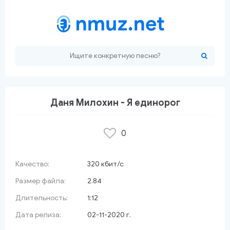
Даня Милохин - Я единорог
0
 красный сарафан
Качество:
320 кбит/с
Размер файла:
2.84
Длительность:
1:12
Дата релиза:
02-11-2020 г.