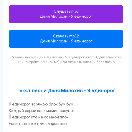
Слушать mp3
Даня Милохин - Я единорог
Скачать mp32
Даня Милохин - Я единорог
Скачать песню Даня Милохин - Я единорог
в mp3 (длительность:
1:12, битрейт: 320 кбит/с) или слушать онлайн
бесплатно
Текст песни Даня Милохин - Я единорог
Я единорог заряжаю блок бум бум
Каждый серый волк мамин сосунок
Я единорог кто не со мной плох
Если ты щенок нам запрещено